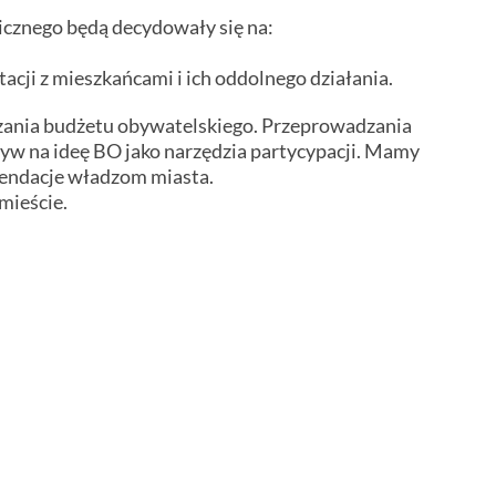
icznego będą decydowały się na:
acji z mieszkańcami i i
ch oddolnego działania.
dzania budżetu obywatelskiego. Przeprowadzania
ływ na ideę BO jako narzędzia partycypacji. Mamy
omendacje władzom miasta.
mieście.