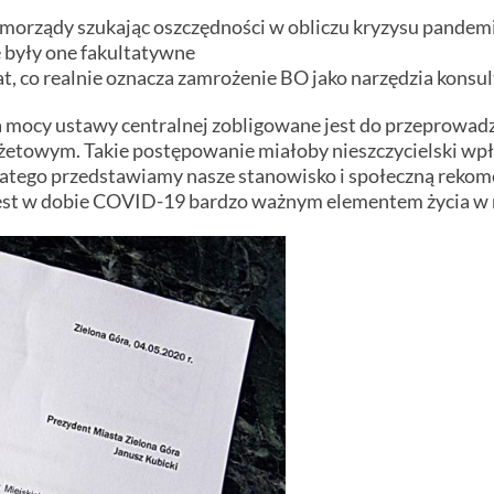
amorządy szukając oszczędności w obliczu kryzysu pandem
 były one fakultatywne
lat, co realnie oznacza zamrożenie BO jako narzędzia konsult
na mocy ustawy centralnej zobligowane jest do przeprowa
budżetowym. Takie postępowanie miałoby nieszczycielski wp
 i dlatego przedstawiamy nasze stanowisko i społeczną rek
jest w dobie COVID-19 bardzo ważnym elementem życia w 