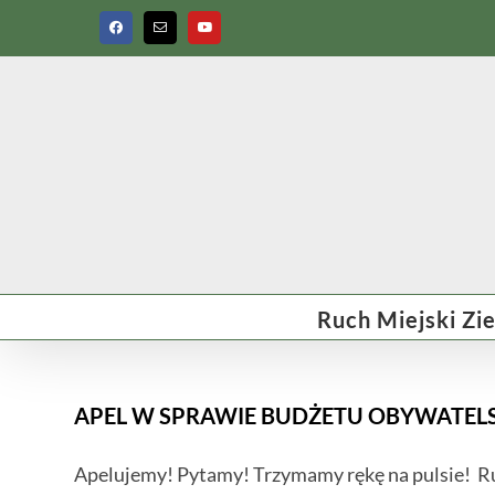
Przejdź
Facebook
Email
do
YouTube
zawartości
Ruch Miejski Zi
APEL W SPRAWIE BUDŻETU OBYWATELS
Apelujemy! Pytamy! Trzymamy rękę na pulsie! Ruc